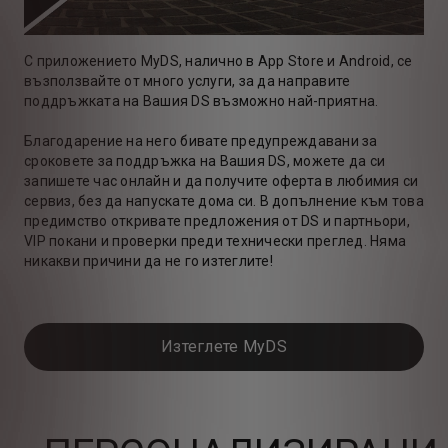
С приложението MyDS, налично в App Store и Android, се
възползвайте от много услуги, за да направите
поддръжката на Вашия DS възможно най-приятна.
Благодарение на него бивате предупреждавани за
сроковете за поддръжка на Вашия DS, можете да си
запишете час онлайн и да получите оферта в любимия си
сервиз, без да напускате дома си. В допълнение към това
предимство откривате предложения от DS и партньори,
VIP покани и проверки преди технически преглед. Няма
никакви причини да не го изтеглите!
Изтеглете MyDS