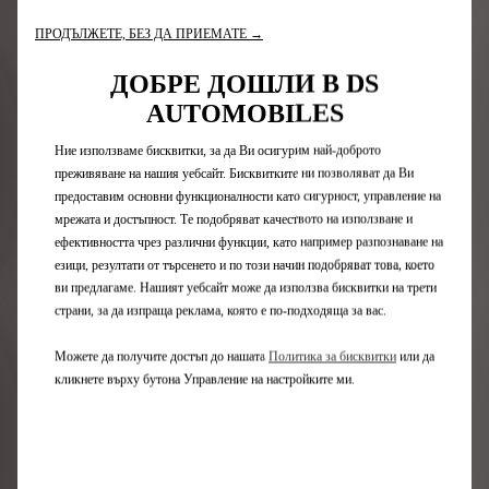
ПРОДЪЛЖЕТЕ, БЕЗ ДА ПРИЕМАТЕ →
ДОБРЕ ДОШЛИ В DS
AUTOMOBILES
Ние използваме бисквитки, за да Ви осигурим най-доброто
преживяване на нашия уебсайт. Бисквитките ни позволяват да Ви
предоставим основни функционалности като сигурност, управление на
мрежата и достъпност. Те подобряват качеството на използване и
ефективността чрез различни функции, като например разпознаване на
ПАКЕТ ЗА МОНТАЖ И
езици, резултати от търсенето и по този начин подобряват това, което
БАЛАНСИРАНЕ НА ГУМИ
ви предлагаме. Нашият уебсайт може да използва бисквитки на трети
страни, за да изпраща реклама, която е по-подходяща за вас.
Можете да получите достъп до нашата
Политика за бисквитки
или да
Открийте пакета
кликнете върху бутона Управление на настройките ми.