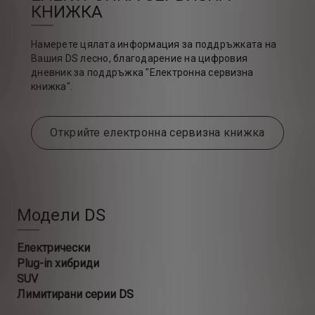
КНИЖКА
Намерете цялата информация за поддръжката на
Вашия DS лесно, благодарение на цифровия
дневник за поддръжка "Електронна сервизна
книжка".
Открийте електронна сервизна книжка
Модели DS
Електрически
Plug-in хибриди
SUV
Лимитирани серии DS