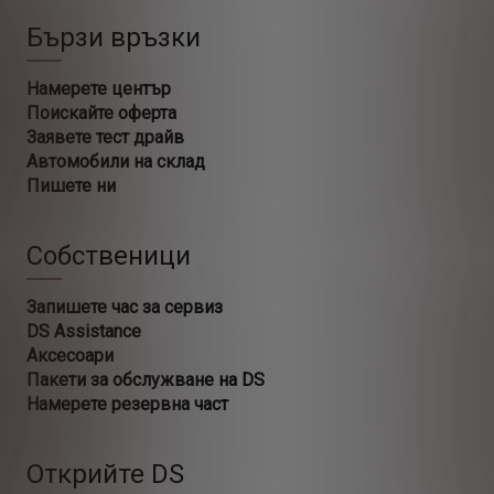
Бързи връзки
Намерете център
Поискайте оферта
Заявете тест драйв
Автомобили на склад
Пишете ни
Собственици
Запишете час за сервиз
DS Assistance
Аксесоари
Пакети за обслужване на DS
Намерете резервна част
Открийте DS