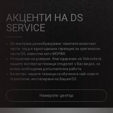
АКЦЕНТИ НА DS
SERVICE
Ол инклузив ценообразуване: пакетите включват
части, труд и едногодишна гаранция за оригинални
части DS, известни като MOPAR.
Отношения на доверие: благодарение на Videocheck
нашите експертни техници споделят с Вас видео, за
всяка необходима допълнителна работа.
Качество: нашите техници са обучени в най-новите
технологии, инсталирани на Вашия DS.
Намерете център