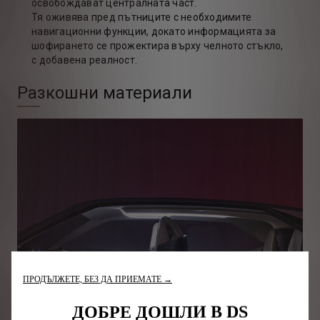
освобождават централната част.
Тя оживява пред пътниците с необходимите
навигационни функции, докато информацията за
шофирането се прожектира върху челното стъкло,
с добавена реалност.
Разкошни материали
ПРОДЪЛЖЕТЕ, БЕЗ ДА ПРИЕМАТЕ →
ДОБРЕ ДОШЛИ В DS