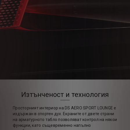
Изтънченост и технология
Просторният интериор на DS AERO SPORT LOUNGE е
издържан в спортен дух. Екраните от двете страни
на арматурното табло позволяват контрол на някои
функции, като същевременно напълно