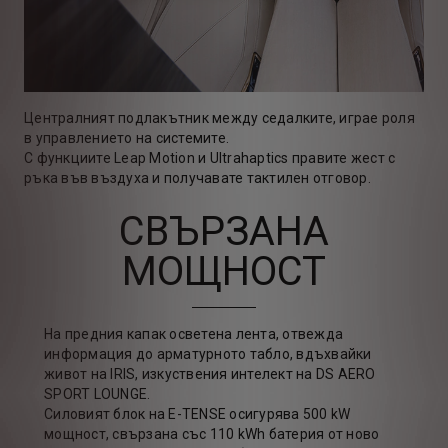
Централният подлакътник между седалките, играе роля
в управлението на системите.
С функциите Leap Motion и Ultrahaptics правите жест с
ръка във въздуха и получавате тактилен отговор.
СВЪРЗАНА
МОЩНОСТ
На предния капак осветена лента, отвежда
информация до арматурното табло, вдъхвайки
живот на IRIS, изкуствения интелект на DS AERO
SPORT LOUNGE.
Силовият блок на E-TENSE осигурява 500 kW
мощност, свързана със 110 kWh батерия от ново