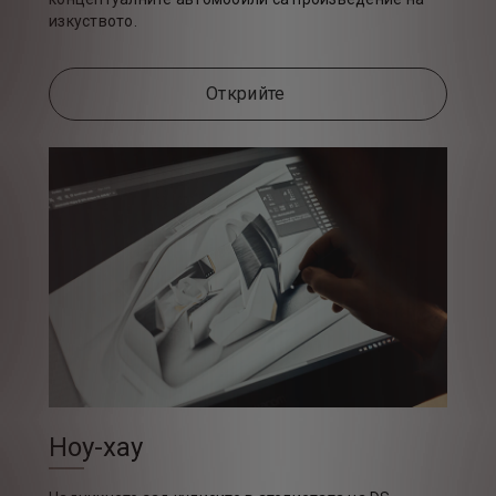
изкуството.
Открийте
Ноу-хау