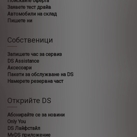
Поискайте оферта
Заявете тест драйв
Автомобили на склад
Пишете ни
Собственици
Запишете час за сервиз
DS Assistance
Аксесоари
Пакети за обслужване на DS
Намерете резервна част
Открийте DS
Абонирайте се за новини
Only You
DS Лайфстайл
MyDS приложение