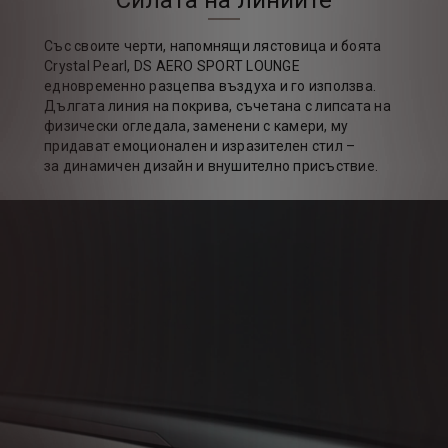
Със своите черти, напомнящи лястовица и боята
Crystal Pearl, DS AERO SPORT LOUNGE
едновременно разцепва въздуха и го използва.
Дългата линия на покрива, съчетана с липсата на
физически огледала, заменени с камери, му
придават емоционален и изразителен стил –
за динамичен дизайн и внушително присъствие.