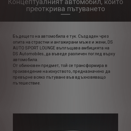
Концептуалният автомобил, който
преоткрива пътуването
Бъдещето на автомобила е тук. Създаден чрез
опита на страстни и ангажирани мъже и жени, DS
AUTO SPORT LOUNGE въплъщава амбицията на
DS Automobiles, да въведе различен поглед върху
автомобила.
От обикновен предмет, той се трансформира в
произведение на изкуството, предназначено да
превърне всяко пътуване във вдъхновяващо
пътешествие.