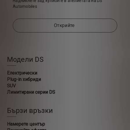
Надникнете зад кулисите в ателиетата на DS
Automobiles
Открийте
Модели DS
Електрически
Plug-in хибриди
SUV
Лимитирани серии DS
Бързи връзки
Намерете център