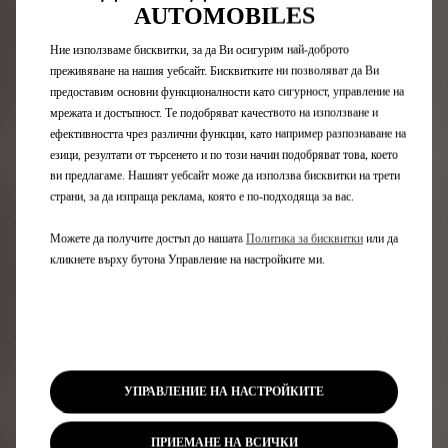
AUTOMOBILES
Ние използваме бисквитки, за да Ви осигурим най-доброто
преживяване на нашия уебсайт. Бисквитките ни позволяват да Ви
предоставим основни функционалности като сигурност, управление на
мрежата и достъпност. Те подобряват качеството на използване и
ефективността чрез различни функции, като например разпознаване на
DS AERO SPORT LOUNGE съчетава изкуство и технология,
езици, резултати от търсенето и по този начин подобряват това, което
като използва уникалните умения на художествени
ви предлагаме. Нашият уебсайт може да използва бисквитки на трети
работилници и занаятчии:
страни, за да изпраща реклама, която е по-подходяща за вас.
сламени вложки, памучен сатен, микрофибър от три
материала.
Можете да получите достъп до нашата
Политика за бисквитки
или да
кликнете върху бутона Управление на настройките ми.
УПРАВЛЕНИЕ НА НАСТРОЙКИТЕ
ПРИЕМАНЕ НА ВСИЧКИ