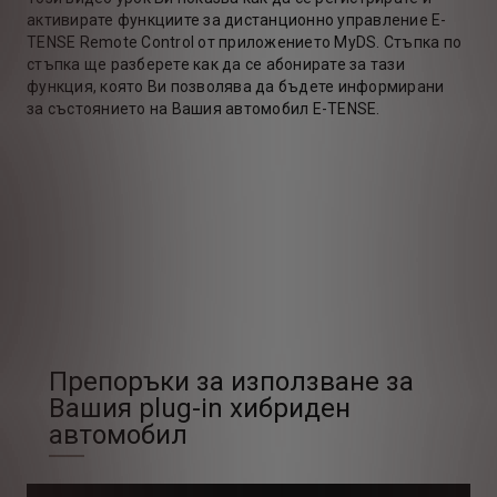
активирате функциите за дистанционно управление E-
Нау
от
TENSE Remote Control от приложението MyDS. Стъпка по
упр
 е
стъпка ще разберете как да се абонирате за тази
вид
а
функция, която Ви позволява да бъдете информирани
пер
у
за състоянието на Вашия автомобил E-TENSE.
инф
TEN
20
мож
е
зар
пре
час
Препоръки за използване за
Вашия plug-in хибриден
автомобил