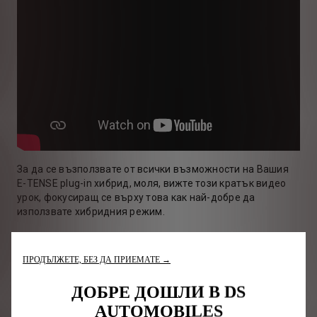
За да се възползвате от всички възможности на Вашия
E-TENSE plug-in хибрид, моля, вижте този кратък видео
урок, фокусиращ се върху това как най-добре да
използвате хибридния режим.
Изгледайте нашите съвети простиращи се от
информация за разхода на гориво до подобряване на
ПРОДЪЛЖЕТЕ, БЕЗ ДА ПРИЕМАТЕ →
пробега. Възползвайте се напълно от възможностите на
своя plug-in хибриден автомобил.
ДОБРЕ ДОШЛИ В DS
AUTOMOBILES