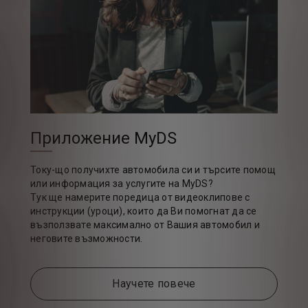
Приложение MyDS
Току-що получихте автомобила си и търсите помощ
или информация за услугите на MyDS?
Тук ще намерите поредица от видеоклипове с
инструкции (уроци), които да Ви помогнат да се
възползвате максимално от Вашия автомобил и
неговите възможности.
Научете повече