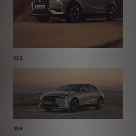
DS 3
DS 4