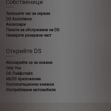
Собственици
Запишете час за сервиз
DS Assistance
Аксесоари
Пакети за обслужване на DS
Намерете резервна част
Открийте DS
Абонирайте се за новини
Only You
DS Лайфстайл
MyDS приложение
Експлоатационни книжки
Употребявани автомобили