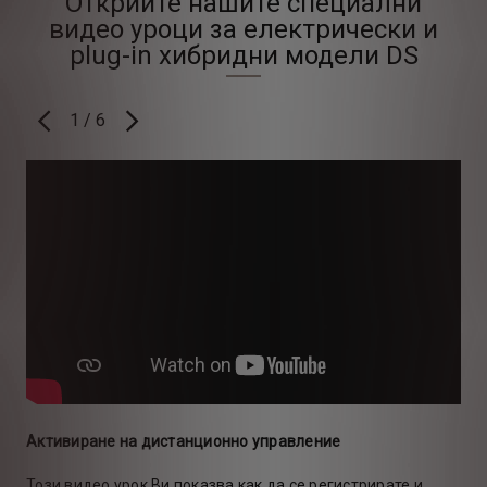
Открийте нашите специални
видео уроци за електрически и
plug-in хибридни модели DS
1
/
6
ПРЕДИШЕН
СЛЕДВАЩ
Активиране на дистанционно управление
Ди
Този видео урок Ви показва как да се регистрирате и