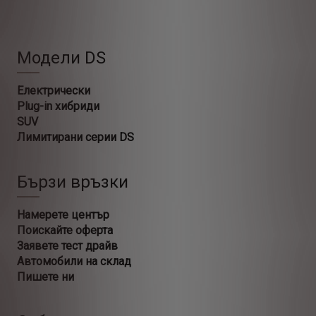
Модели DS
Електрически
Plug-in хибриди
SUV
Лимитирани серии DS
Бързи връзки
Намерете център
Поискайте оферта
Заявете тест драйв
Автомобили на склад
Пишете ни