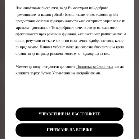
Ние използваме бисквитки, за да Ви осигурим най-доброто
УРОЦИ ЗА
преживяване на нашия уебсайт. Бисквитките ни позволяват да Ви
предоставим основни функционалности като сигурност, управление на
СВЪРЗАНИ
мрежата и достъпност. Те подобряват качеството на използване и
УСЛУГИ & MYDS
ефективността чрез различни функции, като например разпознаване на
езици, резултати от търсенето и по този начин подобряват това, което
ви предлагаме. Нашият уебсайт може да използва бисквитки на трети
страни, за да изпраща реклама, която е по-подходяща за вас.
Току-що закупихте автомобила си и търсите помощ
или информация за оборудването му? Открийте
Можете да получите достъп до нашата
Политика за бисквитки
или да
всички наши видео уроци, като кликнете по-долу в
кликнете върху бутона Управление на настройките ми.
специалното приложение
Приложение MyDS
ОТКРИЙТЕ НАШЕТО ПРИЛОЖЕНИЕ
УПРАВЛЕНИЕ НА НАСТРОЙКИТЕ
ПРИЕМАНЕ НА ВСИЧКИ