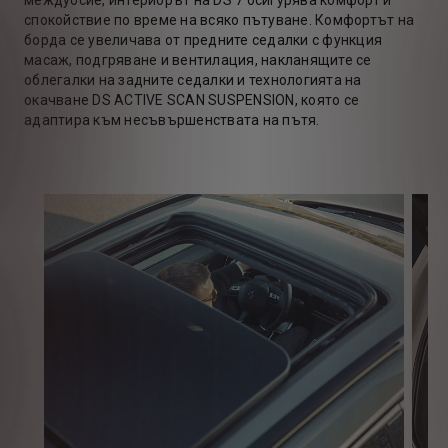
междуосие, интериорът на DS 7 осигурява комфорт и
спокойствие по време на всяко пътуване. Комфортът на
борда се увеличава от предните седалки с функция
масаж, подгряване и вентилация, накланящите се
облегалки на задните седалки и технологията на
окачване DS ACTIVE SCAN SUSPENSION, която се
адаптира към несъвършенствата на пътя.