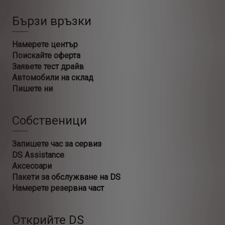
Бързи връзки
Намерете център
Поискайте оферта
Заявете тест драйв
Автомобили на склад
Пишете ни
Собственици
Запишете час за сервиз
DS Assistance
Аксесоари
Пакети за обслужване на DS
Намерете резервна част
Открийте DS