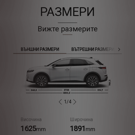
РАЗМЕРИ
Вижте размерите
ВЪНШНИ РАЗМЕРИ
ВЪТРЕШНИ РАЗМЕРИ
1
/
4
ПРЕДИШЕН
СЛЕДВАЩ
Височина
Широчина
1625
1891
mm
mm