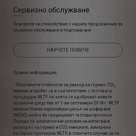
Сервизно обслужване
Осигурете си спокойствие с нашите предложения за
сервизно обслужване и подпомагане
НАУЧЕТЕ ПОВЕЧЕ
Правна информация
¹ Посочените стойности за разход на гориво, CO₂
емисии и пробег са в съответствие с тестовата
процедура WLTP, по която се одобряват новите
превозни средства от 1-ви септември 2018 г. WLTP
заменя Новия европейски цикъл на шофиране
(NEDC), който бе предишният тестови протокол.
Поради по-реалистични условия на изпитване
разходът на гориво и CO2 емисиите, измерени
съгласно протокола WLTP, в повечето случаи са по-