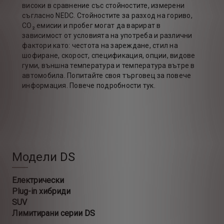
високи в сравнение със стойностите, измерени
съгласно NEDC. Стойностите за разход на гориво,
CO₂ емисии и пробег могат да варират в
зависимост от условията на употреба и различни
фактори като: честота на зареждане, стил на
шофиране, скорост, спецификация, опции, видове
гуми, външна температура и температура вътре в
автомобила. Попитайте своя търговец за повече
информация. Повече подробности тук.
Модели DS
Електрически
Plug-in хибриди
SUV
Лимитирани серии DS