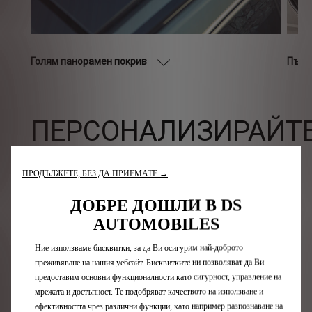
Голям панорамен покрив
Пъту
ПЕРСОНАЛИЗИРАЙТ
СВОЯ DS 7
ПРОДЪЛЖЕТЕ, БЕЗ ДА ПРИЕМАТЕ →
Открийте нюансите
ДОБРЕ ДОШЛИ В DS
AUTOMOBILES
ЕКСТЕРИОР
Ние използваме бисквитки, за да Ви осигурим най-доброто
преживяване на нашия уебсайт. Бисквитките ни позволяват да Ви
предоставим основни функционалности като сигурност, управление на
мрежата и достъпност. Те подобряват качеството на използване и
Конфигурирайте
ефективността чрез различни функции, като например разпознаване на