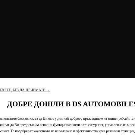
ЖЕТЕ, БЕЗ ДА ПРИЕМАТЕ →
ДОБРЕ ДОШЛИ В DS AUTOMOBILE
използваме бисквитки, за да Ви осигурим най-доброто преживяване на нашия уебсайт. Б
оляват да Ви предоставим основни функционалности като сигурност, управление на мреж
ъпност. Те подобряват качеството на използване и ефективността чрез различни функции,