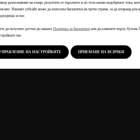
мер разпознаване на езици, резултати от търсенето и по този начин подобряват това, кое
лагаме. Нашият уебсайт може да използва бисквитки на трети страни, за да изпраща рекл
одходяща за вас.
те да получите достъп до нашата
Политика за бисквитки
или да кликнете върху бутона 
астройките ми.
УПРАВЛЕНИЕ НА НАСТРОЙКИТЕ
ПРИЕМАНЕ НА ВСИЧКИ