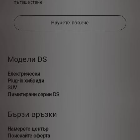
пътешествие.
Научете повече
Модели DS
Електрически
Plug-in хибриди
SUV
Лимитирани серии DS
Бързи връзки
Намерете център
Поискайте оферта