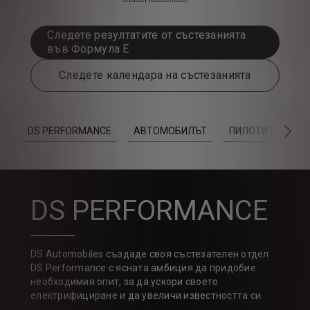
Следете резултатите от състезанията
във Формула Е
Следете календара на състезанията
DS PERFORMANCE
АВТОМОБИЛЪТ
ПИЛОТИТЕ
Ш
СЛ
DS PERFORMANCE
DS Automobiles създаде своя състезателен отдел
DS Performance с ясната амбиция да придобие
необходимия опит, за да ускори своето
електрифициране и да увеличи известността си.