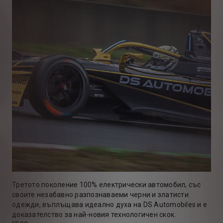
Третото поколение 100% електрически автомобил, със
своите незабавно разпознаваеми черни и златисти
одежди, въплъщава идеално духа на DS Automobiles и е
доказателство за най-новия технологичен скок.