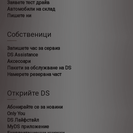
Заявете тест драйв
Автомобили на склад
Пишете ни
Собственици
Запишете час за сервиз
DS Assistance
Аксесоари
Пакети за обслужване на DS
Намерете резервна част
Открийте DS
Абонирайте се за новини
Only You
DS Лайфстайл
MyDS приложение