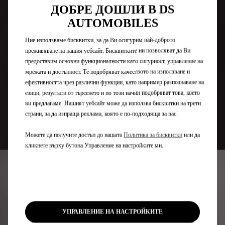
ДОБРЕ ДОШЛИ В DS
AUTOMOBILES
Ние използваме бисквитки, за да Ви осигурим най-доброто
преживяване на нашия уебсайт. Бисквитките ни позволяват да Ви
предоставим основни функционалности като сигурност, управление на
мрежата и достъпност. Те подобряват качеството на използване и
ефективността чрез различни функции, като например разпознаване на
езици, резултати от търсенето и по този начин подобряват това, което
ви предлагаме. Нашият уебсайт може да използва бисквитки на трети
страни, за да изпраща реклама, която е по-подходяща за вас.
Можете да получите достъп до нашата
Политика за бисквитки
или да
кликнете върху бутона Управление на настройките ми.
ШАМПИОНАТЪТ НА
ABB FIA FORMULA E
УПРАВЛЕНИЕ НА НАСТРОЙКИТЕ