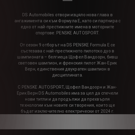
DS Automobiles отвори изцяло нова глава в
ангажимента си към Формула Е, като си партнира с
едно от най-престижните имена в моторните
спортове: PENSKE AUTOSPORT.
От сезон 9 отборът на DS PENSKE Formula E се
състезава с най-престижното пилотско дуо в
шампионата – белгиеца Щофел Вандоорн, бивш
световен шампион, и френския пилот Жан-Ерик
Верн, единствения двукратен шампион в
дисциплината.
С PENSKE AUTOSPORT, Щофел Вандоорн и Жан-
Ерик Верн DS Automobiles има за цел да спечели
нови титли и да продължи да прехвърля
технологии към новите си творения, които ще
бъдат изключително електрически от 2024 г.