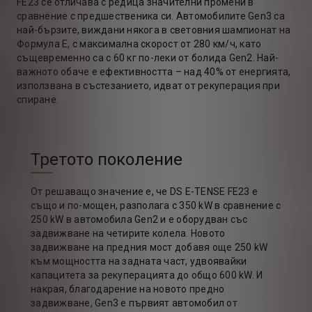
FE23 се отличава с редица значителни промени в
сравнение с предшественика си. Автомобилите Gen3 са
най-бързите, виждани някога в световния шампионат на
Формула Е, с максимална скорост от 280 км/ч, като
същевременно са с 60 кг по-леки от болида Gen2. Най-
важното обаче е ефективността – над 40% от енергията,
използвана в състезанието, идват от рекуперация при
спиране.
Третото поколение
От решаващо значение е, че DS E-TENSE FE23 е
също и по-мощен, разполага с 350 kW в сравнение с
250 kW в автомобила Gen2 и е оборудван със
задвижване на четирите колела. Новото
задвижване на предния мост добавя още 250 kW
към мощността на задната част, удвоявайки
капацитета за рекуперацията до общо 600 kW. И
накрая, благодарение на новото предно
задвижване, Gen3 е първият автомобил от