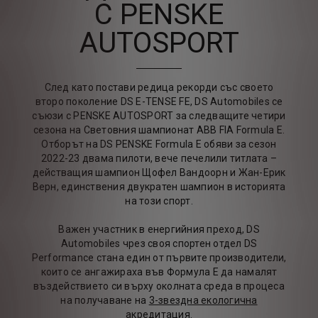
С PENSKE
AUTOSPORT
След като постави редица рекорди със своето
второ поколение DS E-TENSE FE, DS Automobiles се
съюзи с PENSKE AUTOSPORT за следващите четири
сезона на Световния шампионат ABB FIA Formula E.
Отборът на DS PENSKE Formula E обяви за сезон
2022-23 двама пилоти, вече печелили титлата –
действащия шампион Щофел Вандоорн и Жан-Ерик
Верн, единствения двукратен шампион в историята
на този спорт.
Важен участник в енергийния преход, DS
Automobiles чрез своя спортен отдел DS
Performance стана един от първите производители,
които се ангажираха във Формула Е да намалят
въздействието си върху околната среда в процеса
на получаване на
3-звездна екологична
акредитация.