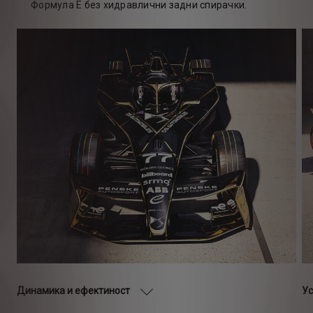
Формула Е без хидравлични задни спирачки.
Динамика и ефектиност
Ус