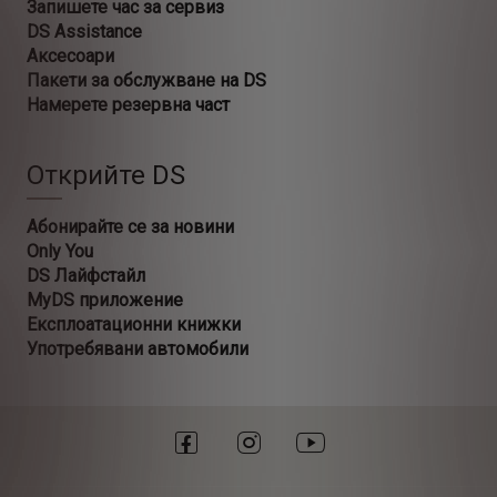
Запишете час за сервиз
DS Assistance
Аксесоари
Пакети за обслужване на DS
Намерете резервна част
Открийте DS
Абонирайте се за новини
Only You
DS Лайфстайл
MyDS приложение
Експлоатационни книжки
Употребявани автомобили