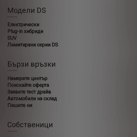
Модели DS
Електрически
Plug-in хибриди
SUV
Лимитирани серии DS
Бързи връзки
Намерете център
Поискайте оферта
Заявете тест драйв
Автомобили на склад
Пишете ни
Собственици