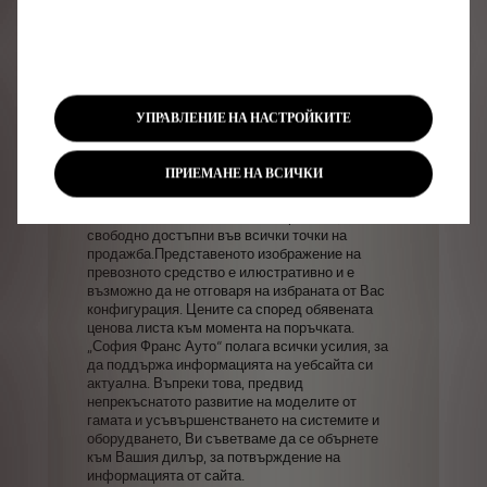
дилър
за
най-новата
информация.
Стойностите
не
вземат
предвид
по-специално
условията
на
употреба,
стила
на
шофиране,
оборудването
или
опциите
и
могат
да
варират
в
зависимост
от
вида
на
гумите.
За
повече
информация
относно
официалния
разход
на
гориво
и
стойностите
на
УПРАВЛЕНИЕ НА НАСТРОЙКИТЕ
емисиите
на
CO2,
моля,
обърнете
се
към
най-
близкия
Търговско-сервизен
център
DS
Automobiles
или
се
консултирайте
с
ПРИЕМАНЕ НА ВСИЧКИ
ръководството
"Национален
справочник
за
разхода
на
гориво
и
емисиите
на
CO2
на
нови
пътнически
автомобили
категория
М1",
свободно
достъпни
във
всички
точки
на
продажба.Представеното
изображение
на
превозното
средство
е
илюстративно
и
е
възможно
да
не
отговаря
на
избраната
от
Вас
конфигурация.
Цените
са
според
обявената
ценова
листа
към
момента
на
поръчката.
„София
Франс
Ауто“
полага
всички
усилия,
за
да
поддържа
информацията
на
уебсайта
си
актуална.
Въпреки
това,
предвид
непрекъснатото
развитие
на
моделите
от
гамата
и
усъвършенстването
на
системите
и
оборудването,
Ви
съветваме
да
се
обърнете
към
Вашия
дилър,
за
потвърждение
на
информацията
от
сайта.