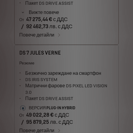
Пакет DS DRIVE ASSIST
Вижте повече
47 275,44 € с ДДС
От
/
92 462,73 лв. с ДДС
Повече детайли
DS 7 JULES VERNE
Резюме
Безжично зареждане на смартфон
DS IRIS SYSTEM
Матрични фарове DS PIXEL LED VISION
3.0
Пакет DS DRIVE ASSIST
ВЕРСИЯ PLUG-IN HYBRID
49 022,28 € с ДДС
От
/
95 879,25 лв. с ДДС
Повече детайли