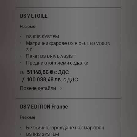
DS 7 ETOILE
Резюме
DS IRIS SYSTEM
Матрични фарове DS PIXEL LED VISION
3.0
Пакет DS DRIVE ASSIST
Предни отопляеми седалки
51 148,86 € с ДДС
От
/
100 038,48 лв. с ДДС
Повече детайли
DS 7 EDITION France
Резюме
Безжично зареждане на смартфон
DS IRIS SYSTEM