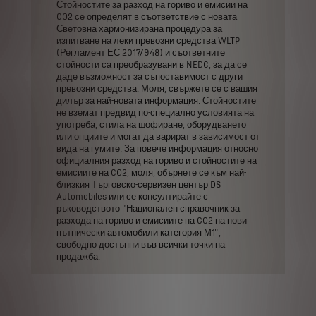
Стойностите
за
разход
на
гориво
и
емисии
на
CO2
се
определят
в
съответствие
с
новата
Световна
хармонизирана
процедура
за
изпитване
на
леки
превозни
средства
WLTP
(Регламент
ЕС
2017/948)
и
съответните
стойности
са
преобразувани
в
NEDC,
за
да
се
даде
възможност
за
съпоставимост
с
други
превозни
средства.
Моля,
свържете
се
с
вашия
дилър
за
най-новата
информация.
Стойностите
не
вземат
предвид
по-специално
условията
на
употреба,
стила
на
шофиране,
оборудването
или
опциите
и
могат
да
варират
в
зависимост
от
вида
на
гумите.
За
повече
информация
относно
официалния
разход
на
гориво
и
стойностите
на
емисиите
на
CO2,
моля,
обърнете
се
към
най-
близкия
Търговско-сервизен
център
DS
Automobiles
или
се
консултирайте
с
ръководството
"Национален
справочник
за
разхода
на
гориво
и
емисиите
на
CO2
на
нови
пътнически
автомобили
категория
М1",
свободно
достъпни
във
всички
точки
на
продажба.