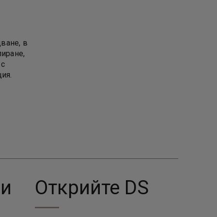
ване, в
лиране,
 с
ия.
ци
Открийте DS