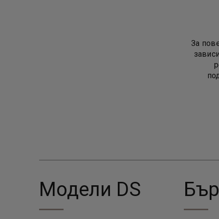
За пов
зависи
р
по
Модели DS
Бър