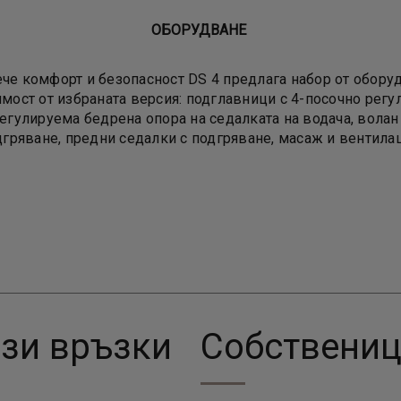
ОБОРУДВАНЕ
ече комфорт и безопасност DS 4 предлага набор от оборуд
мост от избраната версия: подглавници с 4-посочно регу
егулируема бедрена опора на седалката на водача, волан
дгряване, предни седалки с подгряване, масаж и вентилац
зи връзки
Собствени