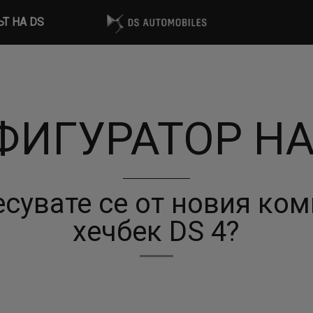
ЪТ НА DS
ИГУРАТОР НА
сувате се от новия ко
хечбек DS 4?