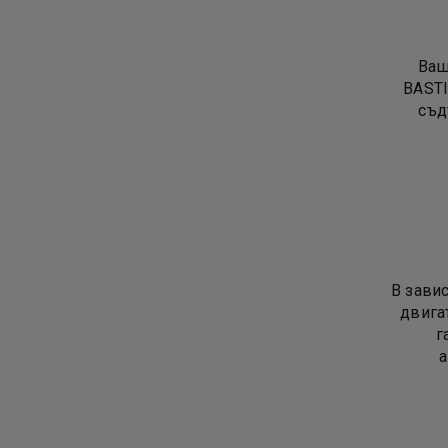
Ваш
BASTI
съд
В зави
двигат
г
а