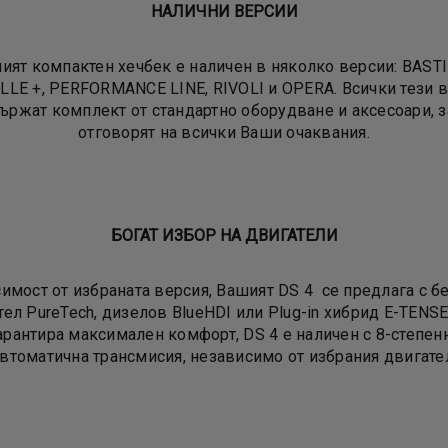
НАЛИЧНИ ВЕРСИИ
ият компактен хечбек е наличен в няколко версии: BASTI
LLE +, PERFORMANCE LINE, RIVOLI и OPERA. Всички тези 
ържат комплект от стандартно оборудване и аксесоари, з
отговорят на всички Ваши очаквания.
БОГАТ ИЗБОР НА ДВИГАТЕЛИ
симост от избраната версия, Вашият DS 4 се предлага с б
ел PureTech, дизелов BlueHDI или Plug-in хибрид E-TENSE.
арантира максимален комфорт, DS 4 е наличен с 8-степен
втоматична трансмисия, независимо от избрания двигате