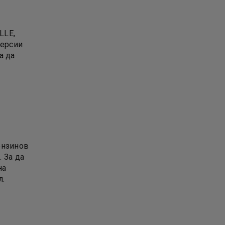
LLE,
версии
а да
ензинов
 За да
на
л.