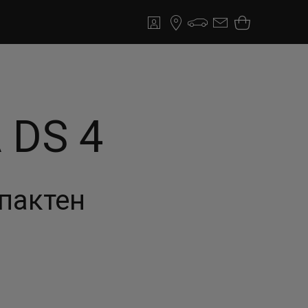
 DS 4
мпактен