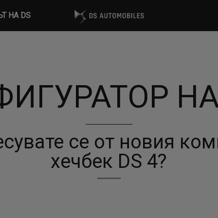
ЪТ НА DS
ИГУРАТОР НА
сувате се от новия ко
хечбек DS 4?