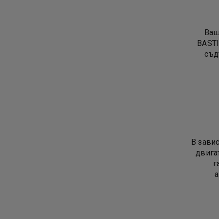
Ваш
BASTI
съд
В зави
двигат
г
а