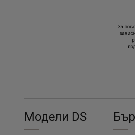
За пов
зависи
р
по
Модели DS
Бър