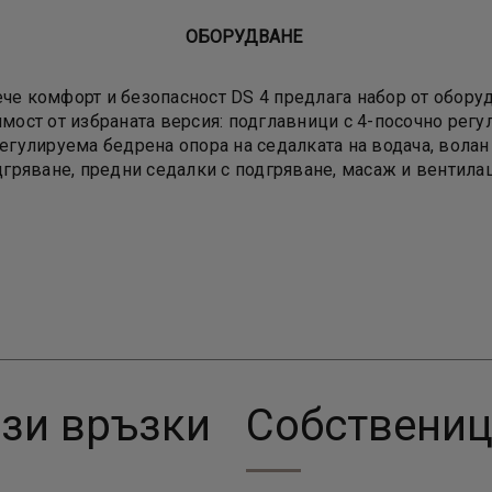
ОБОРУДВАНЕ
ече комфорт и безопасност DS 4 предлага набор от оборуд
мост от избраната версия: подглавници с 4-посочно регу
егулируема бедрена опора на седалката на водача, волан
дгряване, предни седалки с подгряване, масаж и вентилац
зи връзки
Собствени