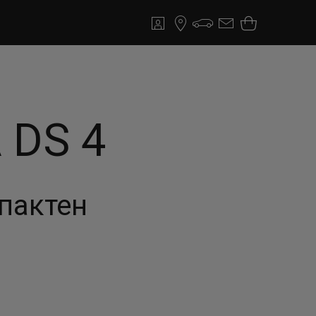
 DS 4
мпактен