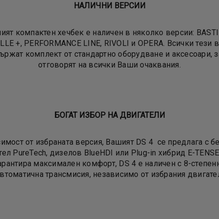
НАЛИЧНИ ВЕРСИИ
ият компактен хечбек е наличен в няколко версии: BASTI
LLE +, PERFORMANCE LINE, RIVOLI и OPERA. Всички тези 
ържат комплект от стандартно оборудване и аксесоари, з
отговорят на всички Ваши очаквания.
БОГАТ ИЗБОР НА ДВИГАТЕЛИ
симост от избраната версия, Вашият DS 4 се предлага с б
ел PureTech, дизелов BlueHDI или Plug-in хибрид E-TENSE.
арантира максимален комфорт, DS 4 е наличен с 8-степен
втоматична трансмисия, независимо от избрания двигате