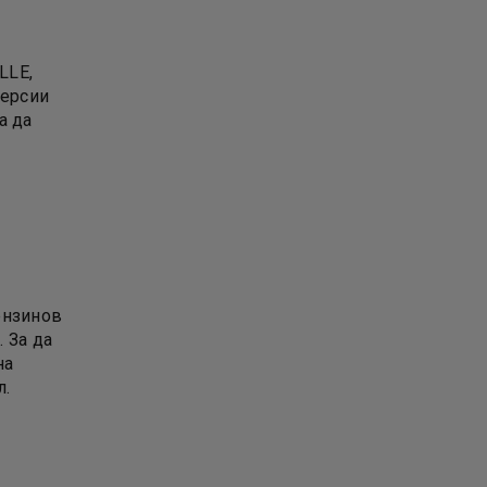
LLE,
версии
а да
ензинов
 За да
на
л.