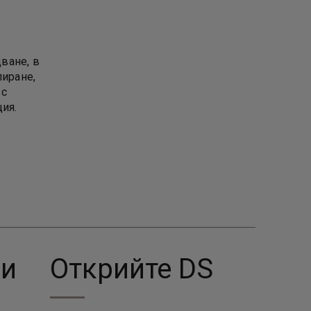
ване, в
лиране,
 с
ия.
ци
Открийте DS