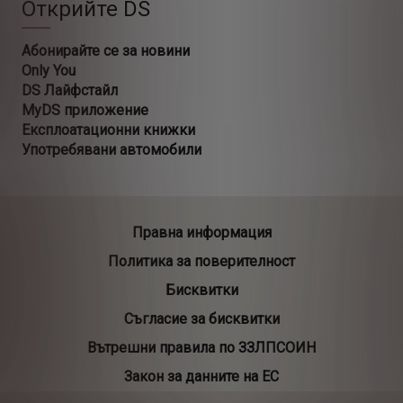
Открийте DS
Абонирайте се за новини
Only You
DS Лайфстайл
MyDS приложение
Експлоатационни книжки
Употребявани автомобили
Правна информация
Политика за поверителност
Бисквитки
Съгласие за бисквитки
Вътрешни правила по ЗЗЛПСОИН
Закон за данните на ЕС