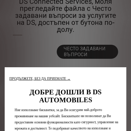
DS Connected Services, моля
прегледайте файла с Често
задавани въпроси за услугите
на DS, достъпен от бутона по-
долу.
ЧЕСТО ЗАДАВАНИ
ВЪПРОСИ
ПРОДЪЛЖЕТЕ, БЕЗ ДА ПРИЕМАТЕ →
ДОБРЕ ДОШЛИ В DS
Модели DS
AUTOMOBILES
Ние използваме бисквитки, за да Ви осигурим най-доброто
Електрически
преживяване на нашия уебсайт. Бисквитките ни позволяват да Ви
Plug-in хибриди
предоставим основни функционалности като сигурност, управление на
SUV
мрежата и достъпност. Те подобряват качеството на използване и
Лимитирани серии DS