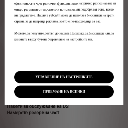
ефективността чрез различни функции, като например разпознаване на
езици, резултати от търсенето и по този начин подобряват това, което
ви предлагаме. Нашият уебсайт може да използва бисквитки на трети
Бързи връзки
страни, за да изпраща реклама, която е по-подходяща за вас.
Намерете център
Можете да получите достъп до нашата
Политика за бисквитки
или да
Поискайте оферта
кликнете върху бутона Управление на настройките ми.
Заявете тест драйв
Автомобили на склад
Пишете ни
Собственици
УПРАВЛЕНИЕ НА НАСТРОЙКИТЕ
Запишете час за сервиз
ПРИЕМАНЕ НА ВСИЧКИ
DS Assistance
Аксесоари
Пакети за обслужване на DS
Намерете резервна част