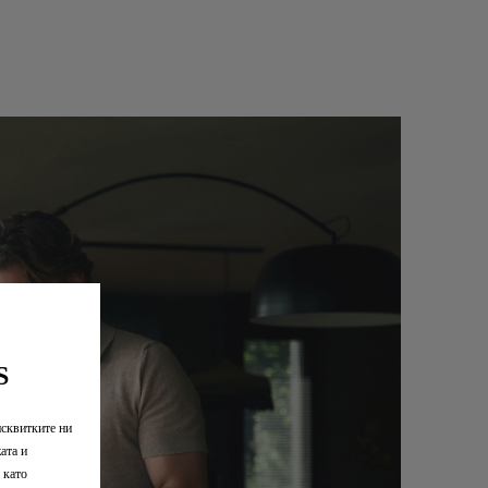
ЕЖЕДНЕВНА ПОДДРЪЖКА
 всичко, което Вашият
Преди пътуване: улеснете живота 
ожи
като откриете бързо автомобила си
своя DS и търсите
По време на Вашето пътуване: сл
ция за оборудването
Вашия маршрут и разхода на горив
MyDS ще Ви уведоми, когато наст
те функции на Вашия
време за следващото планирано
S
клиповете с
обслужване.*
уроци). Открийте
исквитките ни
 информация, за
След Вашето пътуване: на Ваше
ата и
ата с оборудването
разположение е асистент, посвете
 като