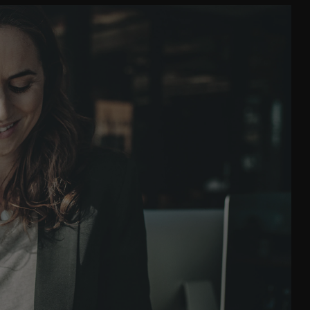
EV TRIP PLANNER : ПЛАНИРАЙТЕ
МАРШРУТА СИ И СЕ НАСЛАДЕТЕ НА
ПЪТУВАНЕТО С ПРИЛОЖЕНИЕТО MYD
Подгответе пътуването си от Вашия
смартфон, чрез приложението MyDS с
Trip Planner*, включено в Connected
Navigation Pack и вижте пътуването с
стъпка по стъпка, включително
подробности за спирките за зарежда
на батерията. Изберете следващата с
дестинация и я изпратете до Вашата
информационно-развлекателна сист
DS IRIS SYSTEM, като използвате
функцията Send2Nav във Вашето