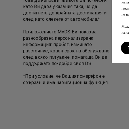
това да направи живота Ви по-лесен,
напри
като Ви дава указания така, че да
пред
достигнете до крайната дестинация и
по-п
след като слезете от автомобила.*
Може
Приложението MyDS Ви показва
на н
разнообразна персонализирана
информация: пробег, изминато
разстояние, краен срок на обслужване
след всяко пътуване, помагаща Ви да
поддържате по-добре своя DS.
*При условие, че Вашият смартфон е
свързан и има навигационна функция.