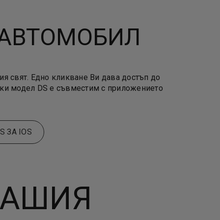
 АВТОМОБИЛ
я свят. Едно кликване Ви дава достъп до
секи модел DS е съвместим с приложението
 ЗА IOS
ВАШИЯ