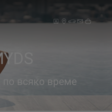
MYDS
 по всяко време