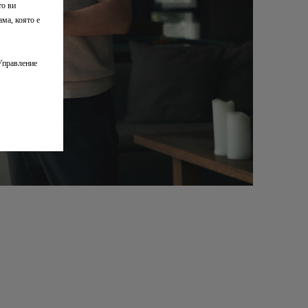
това да направи живота Ви по-лес
то ви
като Ви дава указания така, че да
ама, която е
достигнете до крайната дестинаци
след като слезете от автомобила.*
Управление
Приложението MyDS Ви показва
разнообразна персонализирана
информация: пробег, изминато
разстояние, краен срок на обслуж
след всяко пътуване, помагаща Ви
поддържате по-добре своя DS.
*При условие, че Вашият смартфон
свързан и има навигационна функ