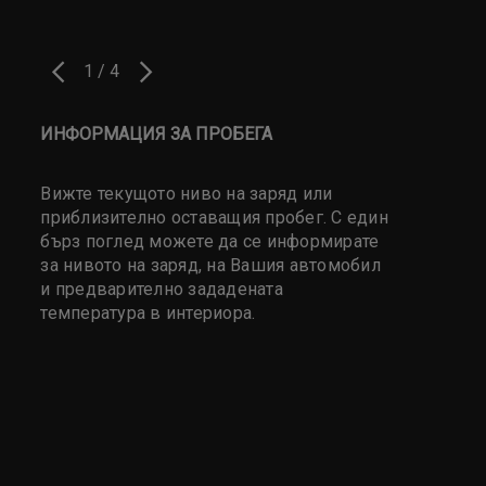
1
/
4
ПРЕДИШЕН
СЛЕДВАЩ
ИНФОРМАЦИЯ ЗА ПРОБЕГА
ПРОГРАМ
S
Вижте текущото ниво на заряд или
Докато ав
приблизително оставащия пробег. С един
можете да
бърз поглед можете да се информирате
прогнозно
 EV
за нивото на заряд, на Вашия автомобил
Можете съ
и предварително зададената
за зарежд
и
температура в интериора.
тарифите 
не
и
ема