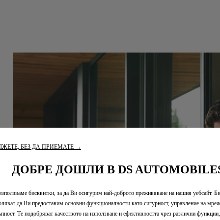
ЪЧНИК ЗА УПОТРЕБА
DS ВИДЕО УРОЦИ
ко, което трябва да знаете за Вашия
Възползвайте се от
автомобил
DS може да предл
бавен достъп до всички технически
и на Вашия автомобил, чрез
Току-що получихте 
ожението MyDS. Независимо дали
помощ или информа
ЖЕТЕ, БЕЗ ДА ПРИЕМАТЕ →
а въпрос за функционалност или за
му?
 как най-добре да обслужвате и
Открийте различни
ДОБРЕ ДОШЛИ В DS AUTOMOBILE
ържате Вашия DS, всичко е на едно
автомобил с видео
о.
инструкции (видео 
използваме бисквитки, за да Ви осигурим най-доброто преживяване на нашия уебсайт. Б
цялата необходима
оляват да Ви предоставим основни функционалности като сигурност, управление на мреж
автомобила и работ
ъпност. Те подобряват качеството на използване и ефективността чрез различни функции,